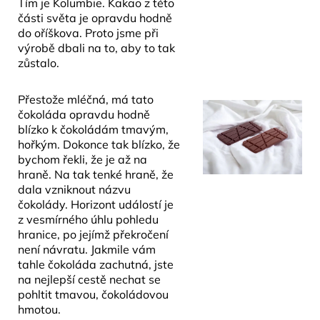
Tím je Kolumbie. Kakao z této
části světa je opravdu hodně
do oříškova. Proto jsme při
výrobě dbali na to, aby to tak
zůstalo.
Přestože mléčná, má tato
čokoláda opravdu hodně
blízko k čokoládám tmavým,
hořkým. Dokonce tak blízko, že
bychom řekli, že je až na
hraně. Na tak tenké hraně, že
dala vzniknout názvu
čokolády. Horizont událostí je
z vesmírného úhlu pohledu
hranice, po jejímž překročení
není návratu. Jakmile vám
tahle čokoláda zachutná, jste
na nejlepší cestě nechat se
pohltit tmavou, čokoládovou
hmotou.