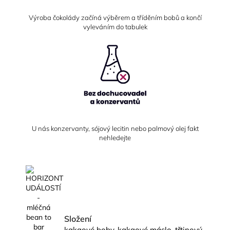
Výroba čokolády začíná výběrem a tříděním bobů a končí
vyleváním do tabulek
U nás konzervanty, sójový lecitin nebo palmový olej fakt
nehledejte
Složení
kakaové boby, kakaové máslo, třtinový