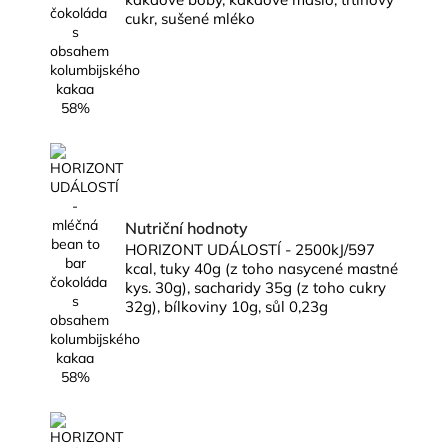
cukr, sušené mléko
Nutriční hodnoty
HORIZONT UDÁLOSTÍ - 2500kJ/597
kcal, tuky 40g (z toho nasycené mastné
kys. 30g), sacharidy 35g (z toho cukry
32g), bílkoviny 10g, sůl 0,23g