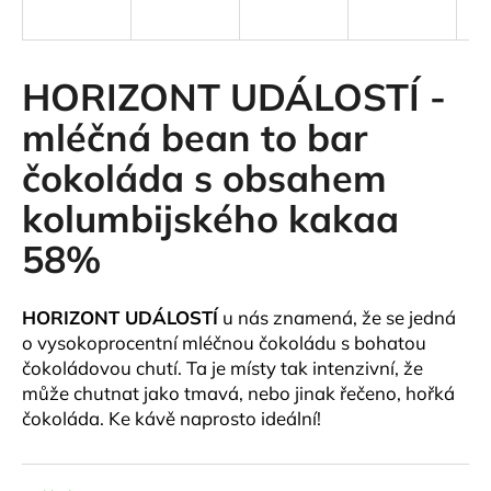
a
j
í
HORIZONT UDÁLOSTÍ -
t
mléčná bean to bar
?
čokoláda s obsahem
kolumbijského kakaa
58%
HLEDAT
HORIZONT UDÁLOSTÍ
u nás znamená, že se jedná
o vysokoprocentní mléčnou čokoládu s bohatou
D
čokoládovou chutí. Ta je místy tak intenzivní, že
o
může chutnat jako tmavá, nebo jinak řečeno, hořká
p
čokoláda. Ke kávě naprosto ideální!
o
r
u