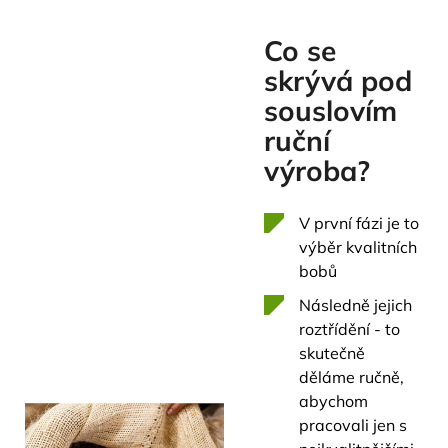
Co se
skrývá pod
souslovím
ruční
výroba?
V první fázi je to
výběr kvalitních
bobů
Následně jejich
roztřídění - to
skutečně
děláme ručně,
abychom
pracovali jen s