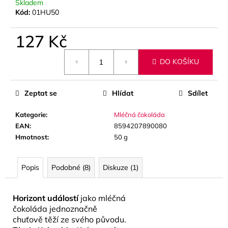
č
Skladem
u
Kód:
01HU50
j
e
127 Kč
m
Měrná
e
DO KOŠÍKU
cena:
Zeptat se
Hlídat
Sdílet
Kategorie
:
Mléčná čokoláda
EAN
:
8594207890080
Hmotnost
:
50 g
Popis
Podobné (8)
Diskuze (1)
Horizont událostí
jako mléčná
čokoláda jednoznačně
chuťově těží ze svého původu.