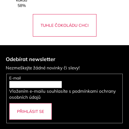
TUHLE ČOKOLÁDU CHCI
Z
á
Odebírat newsletter
p
Nezmeškejte žádné novinky či slevy!
a
t
E-mail
í
Vložením e-mailu souhlasíte s
podmínkami ochrany
osobních údajů
PŘIHLÁSIT SE