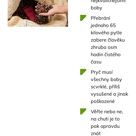
nejkvalitnějšími
boby
Přebrání
jednoho 65
kilového pytle
zabere člověku
zhruba osm
hodin čistého
času
Pryč musí
všechny boby
scvrklé, příliš
vysušené a jinak
poškozené
Věřte nebo ne,
na chuti je to
pak opravdu
znát