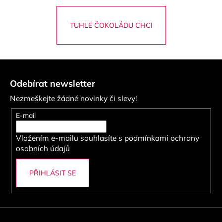
TUHLE ČOKOLÁDU CHCI
Z
á
Odebírat newsletter
p
Nezmeškejte žádné novinky či slevy!
a
t
E-mail
í
Vložením e-mailu souhlasíte s
podmínkami ochrany
osobních údajů
PŘIHLÁSIT SE