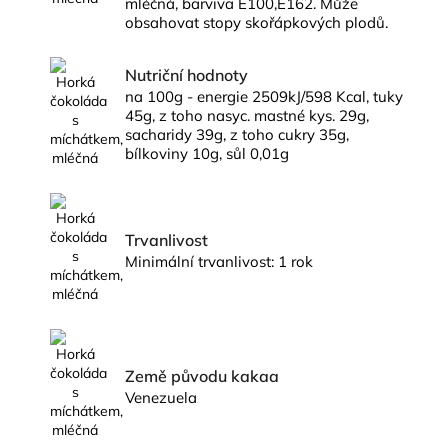
mléčná, barviva E100,E162. Může
obsahovat stopy skořápkových plodů.
Nutriční hodnoty
na 100g - energie 2509kJ/598 Kcal, tuky
45g, z toho nasyc. mastné kys. 29g,
sacharidy 39g, z toho cukry 35g,
bílkoviny 10g, sůl 0,01g
Trvanlivost
Minimální trvanlivost: 1 rok
Země původu kakaa
Venezuela