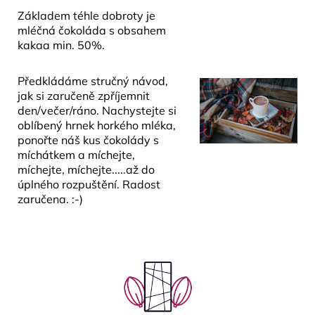
č
Základem téhle dobroty je
u
mléčná čokoláda s obsahem
j
kakaa min. 50%.
e
m
e
Předkládáme stručný návod,
jak si zaručeně zpříjemnit
den/večer/ráno. Nachystejte si
oblíbený hrnek horkého mléka,
ponořte náš kus čokolády s
míchátkem a míchejte,
míchejte, míchejte.....až do
úplného rozpuštění. Radost
zaručena. :-)