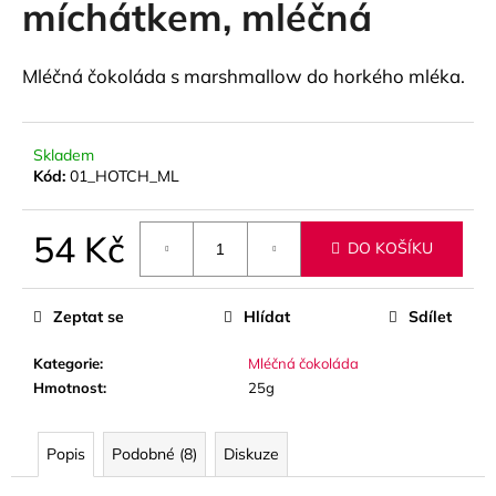
míchátkem, mléčná
a
j
Mléčná čokoláda s marshmallow do horkého mléka.
í
t
?
Skladem
Kód:
01_HOTCH_ML
54 Kč
DO KOŠÍKU
HLEDAT
Měrná
cena:
Zeptat se
Hlídat
Sdílet
D
Kategorie
:
Mléčná čokoláda
o
Hmotnost
:
25g
p
o
r
Popis
Podobné (8)
Diskuze
u