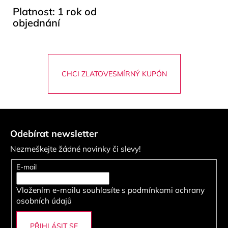
Platnost: 1 rok od
objednání
CHCI ZLATOVESMÍRNÝ KUPÓN
Z
á
Odebírat newsletter
p
Nezmeškejte žádné novinky či slevy!
a
t
E-mail
í
Vložením e-mailu souhlasíte s
podmínkami ochrany
osobních údajů
PŘIHLÁSIT SE