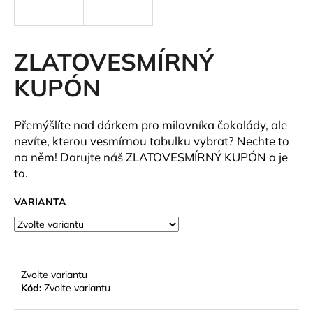
a
j
í
ZLATOVESMÍRNÝ
t
KUPÓN
?
Přemýšlíte nad dárkem pro milovníka čokolády, ale
nevíte, kterou vesmírnou tabulku vybrat? Nechte to
na něm! Darujte náš ZLATOVESMÍRNÝ KUPÓN a je
HLEDAT
to.
VARIANTA
D
o
p
o
Zvolte variantu
r
Kód:
Zvolte variantu
u