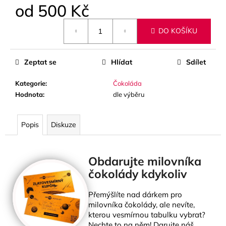
č
od
500 Kč
u
j
Měrná
DO KOŠÍKU
cena:
e
m
e
Zeptat se
Hlídat
Sdílet
Kategorie
:
Čokoláda
Hodnota
:
dle výběru
Popis
Diskuze
Obdarujte milovníka
čokolády kdykoliv
Přemýšlíte nad dárkem pro
milovníka čokolády, ale nevíte,
kterou vesmírnou tabulku vybrat?
Nechte to na něm! Darujte náš