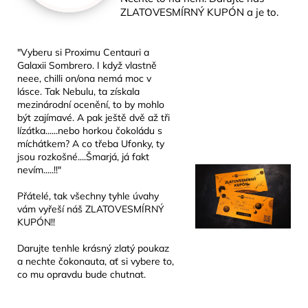
ZLATOVESMÍRNÝ KUPÓN a je to.
"Vyberu si Proximu Centauri a
Galaxii Sombrero. I když vlastně
neee, chilli on/ona nemá moc v
lásce. Tak Nebulu, ta získala
mezinárodní ocenění, to by mohlo
být zajímavé. A pak ještě dvě až tři
lízátka......nebo horkou čokoládu s
míchátkem? A co třeba Ufonky, ty
jsou rozkošné....Šmarjá, já fakt
nevím.....!!"
Přátelé, tak všechny tyhle úvahy
vám vyřeší náš ZLATOVESMÍRNÝ
KUPÓN!!
Darujte tenhle krásný zlatý poukaz
a nechte čokonauta, ať si vybere to,
co mu opravdu bude chutnat.