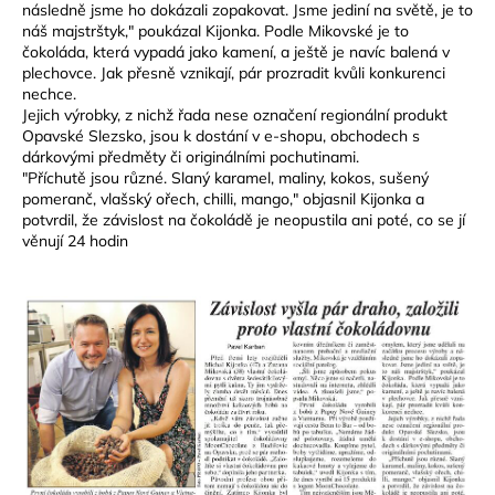
č
následně jsme ho dokázali zopakovat. Jsme jediní na světě, je to
u
náš majstrštyk," poukázal Kijonka. Podle Mikovské je to
j
čokoláda, která vypadá jako kamení, a ještě je navíc balená v
plechovce. Jak přesně vznikají, pár prozradit kvůli konkurenci
e
nechce.
m
Jejich výrobky, z nichž řada nese označení regionální produkt
e
Opavské Slezsko, jsou k dostání v e-shopu, obchodech s
dárkovými předměty či originálními pochutinami.
"Příchutě jsou různé. Slaný karamel, maliny, kokos, sušený
pomeranč, vlašský ořech, chilli, mango," objasnil Kijonka a
potvrdil, že závislost na čokoládě je neopustila ani poté, co se jí
věnují 24 hodin