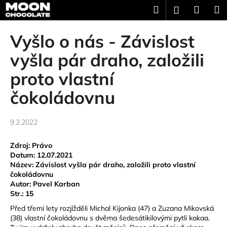
K
Přejít
Hledat
Náku
M
Přihlášení
na
o
obsah
Zpět
Zpět
košík
š
Vyšlo o nás - Závislost
í
C
vyšla pár draho, založili
k
o
proto vlastní
p
čokoládovnu
o
t
ř
9.2.2022
e
b
Zdroj: Právo
Datum: 12.07.2021
u
Název: Závislost vyšla pár draho, založili proto vlastní
j
čokoládovnu
Autor: Pavel Karban
e
Str.: 15
t
Před třemi lety rozjížděli Michal Kijonka (47) a Zuzana Mikovská
e
(38) vlastní čokoládovnu s dvěma šedesátikilovými pytli kakaa.
n