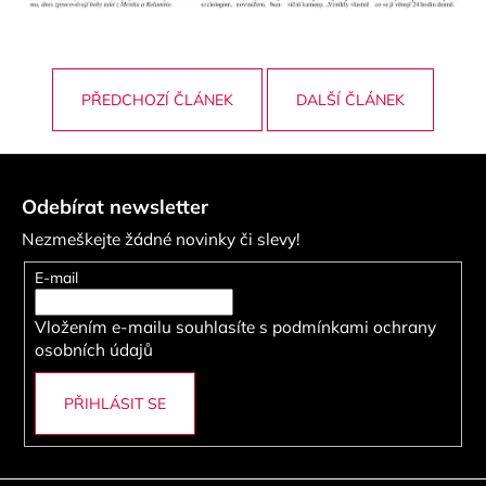
PŘEDCHOZÍ ČLÁNEK
DALŠÍ ČLÁNEK
Z
á
Odebírat newsletter
p
Nezmeškejte žádné novinky či slevy!
a
t
E-mail
í
Vložením e-mailu souhlasíte s
podmínkami ochrany
osobních údajů
PŘIHLÁSIT SE