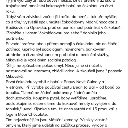
Ty jim vydržely zhruba devět měsíců. Dnes přemění už skoro
trojnásobné množství kakaových bobů na čokoládu za čtvrt
a
roku.
j
"Když vám závislost začne jít trošku do peněz, tak přemýšlíte,
í
co s tím," vysvětlil spolumajitel čokoládovny
MoonChocolate
z
Budišovic na Opavsku, proč se pár rozhodl podnikat v čokoládě.
t
"Založíte si vlastní čokoládovnu pro sebe," doplnila jeho
?
partnerka.
Původní profese obou přitom nemají s čokoládou nic do činění.
Zatímco Kijonka byl sociologem, novinářem, bankovním
úředníkem či zaměstnancem probační a mediační služby,
Mikovská je vzděláním sociální patolog.
"Šli jsme způsobem pokus omyl. Něco jsme si načetli,
HLEDAT
nastudovali na internetu, zhlédli videa. A zkoušeli jsme," popsala
Mikovská.
První čokoládu vyrobili z bobů z Papuy Nové Guine y a
Vietnamu. Při výrobě používají cestu Bean to Bar – od bobů po
D
tabulku. "Nemáme žádné polotovary, žádná umělá
o
dochucovadla. Koupíme pytel, boby vytřídíme, upražíme,
p
odslupkujeme, rozemeleme do kakaové hmoty a vylejeme do
tabulek," uvedl Kijonka s tím, že dnes vyrábí asi 15 produktů s
o
logem
MoonChocolate
.
r
Tím nejvzácnějším jsou Měsíční kameny. "Vznikly vlastně
u
omylem, který jsme udělali na začátku procesu výroby a